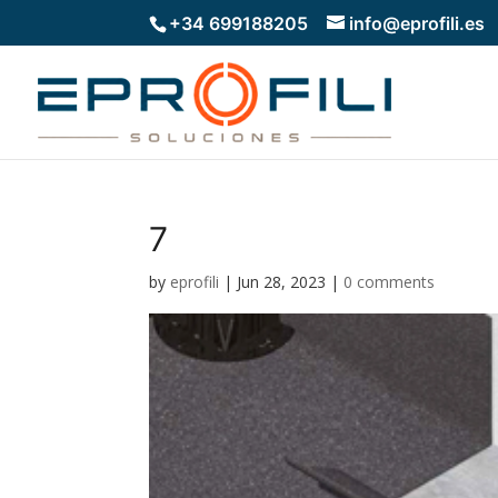
+34 699188205
info@eprofili.es
7
by
eprofili
|
Jun 28, 2023
|
0 comments