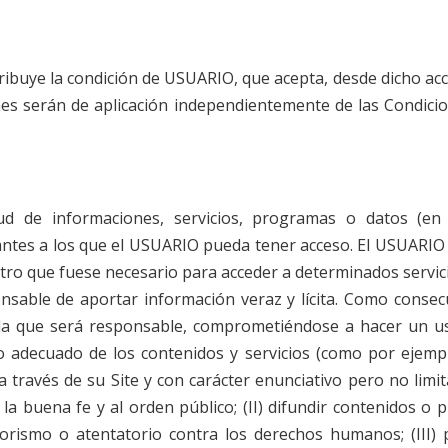
atribuye la condición de USUARIO, que acepta, desde dicho ac
ones serán de aplicación independientemente de las Condic
ud de informaciones, servicios, programas o datos (en 
antes a los que el USUARIO pueda tener acceso. El USUARIO 
stro que fuese necesario para acceder a determinados servic
nsable de aportar información veraz y lícita. Como consecu
 que será responsable, comprometiéndose a hacer un uso 
decuado de los contenidos y servicios (como por ejemplo 
 través de su Site y con carácter enunciativo pero no limita
s a la buena fe y al orden público; (II) difundir contenidos 
rrorismo o atentatorio contra los derechos humanos; (III) 