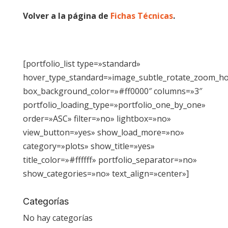
Volver a la página de
Fichas Técnicas
.
[portfolio_list type=»standard»
hover_type_standard=»image_subtle_rotate_zoom_h
box_background_color=»#ff0000″ columns=»3″
portfolio_loading_type=»portfolio_one_by_one»
order=»ASC» filter=»no» lightbox=»no»
view_button=»yes» show_load_more=»no»
category=»plots» show_title=»yes»
title_color=»#ffffff» portfolio_separator=»no»
show_categories=»no» text_align=»center»]
Categorías
No hay categorías