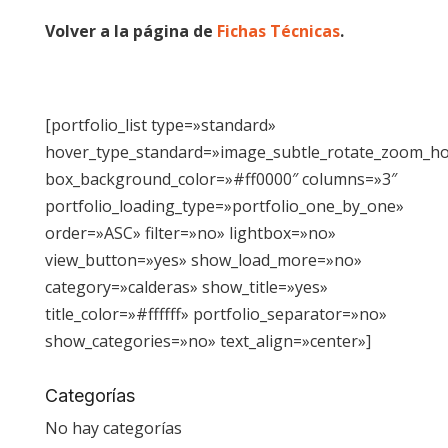
Volver a la página de
Fichas Técnicas
.
[portfolio_list type=»standard»
hover_type_standard=»image_subtle_rotate_zoom_h
box_background_color=»#ff0000″ columns=»3″
portfolio_loading_type=»portfolio_one_by_one»
order=»ASC» filter=»no» lightbox=»no»
view_button=»yes» show_load_more=»no»
category=»calderas» show_title=»yes»
title_color=»#ffffff» portfolio_separator=»no»
show_categories=»no» text_align=»center»]
Categorías
No hay categorías