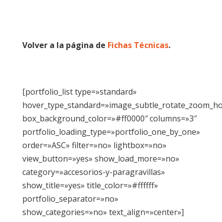
Volver a la página de
Fichas Técnicas
.
[portfolio_list type=»standard»
hover_type_standard=»image_subtle_rotate_zoom_h
box_background_color=»#ff0000″ columns=»3″
portfolio_loading_type=»portfolio_one_by_one»
order=»ASC» filter=»no» lightbox=»no»
view_button=»yes» show_load_more=»no»
category=»accesorios-y-paragravillas»
show_title=»yes» title_color=»#ffffff»
portfolio_separator=»no»
show_categories=»no» text_align=»center»]